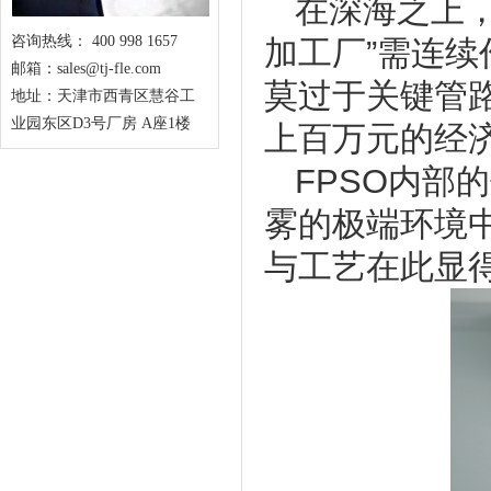
在深海之上，
咨询热线： 400 998 1657
加工厂”需连
邮箱：sales@tj-fle.com
莫过于关键管
地址：天津市西青区慧谷工
业园东区D3号厂房 A座1楼
上百万元的经
FPSO内部
雾的极端环境
与工艺在此显
1