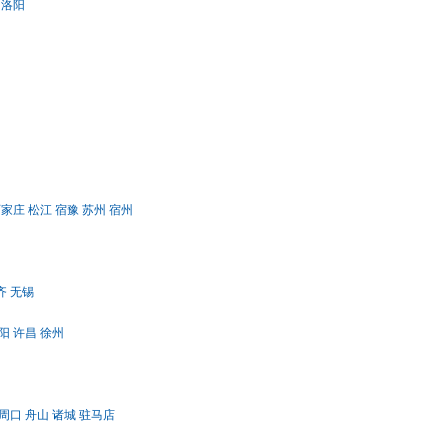
洛阳
石家庄
松江
宿豫
苏州
宿州
齐
无锡
阳
许昌
徐州
周口
舟山
诸城
驻马店