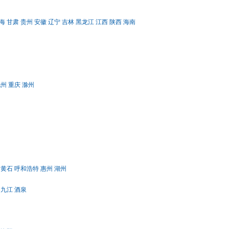
海
甘肃
贵州
安徽
辽宁
吉林
黑龙江
江西
陕西
海南
池州
重庆
滁州
黄石
呼和浩特
惠州
湖州
九江
酒泉