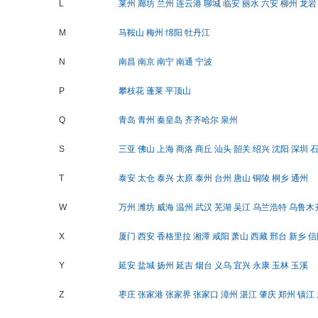
L
莱州
廊坊
兰州
连云港
聊城
临安
丽水
六安
柳州
龙岩
M
马鞍山
梅州
绵阳
牡丹江
N
南昌
南京
南宁
南通
宁波
P
攀枝花
蓬莱
平顶山
Q
青岛
青州
秦皇岛
齐齐哈尔
泉州
S
三亚
佛山
上海
商洛
商丘
汕头
韶关
绍兴
沈阳
深圳
T
泰安
太仓
泰兴
太原
泰州
台州
唐山
铜陵
桐乡
通州
W
万州
潍坊
威海
温州
武汉
芜湖
吴江
乌兰浩特
乌鲁木
X
厦门
西安
香格里拉
湘潭
咸阳
萧山
西藏
邢台
新乡
信
Y
延安
盐城
扬州
延吉
烟台
义乌
宜兴
永康
玉林
玉溪
Z
枣庄
张家港
张家界
张家口
漳州
湛江
肇庆
郑州
镇江