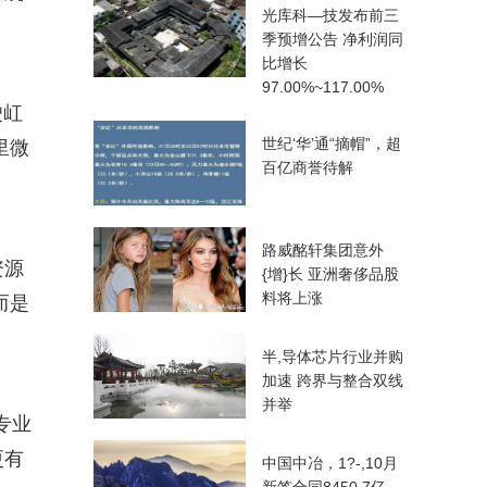
光库科—技发布前三
季预增公告 净利润同
比增长
97.00%~117.00%
鉂屸
世纪‘华’通“摘帽”，超
里微
百亿商誉待解
路威酩轩集团意外
资源
{增}长 亚洲奢侈品股
料将上涨
而是
半,导体芯片行业并购
加速 跨界与整合双线
并举
专业
更有
中国中冶，1?-,10月