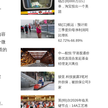
稳占{8}000万日订
单，淘宝投出一个美
。
团
锦{江}航运：预计前
三季度归母净利润同
内容
比增长
62.72%-66.89%
个微
质的
中—航恒:宇港股通价
值优选混合发起基金
经理龙川离任
致
骏亚.科技披露3笔对
外担保，被担保公司3
家
英{特}尔2026年临关
质。
键节点：14A工艺将