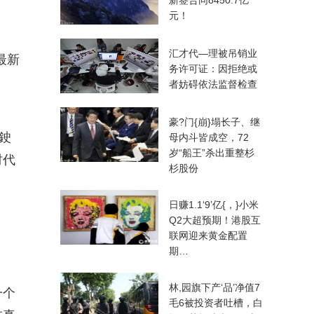
新签合同8450.7亿
元！
汇才代—理被吊销业
最新
务许可证：因拒绝或
者妨碍依法监督检查
豪?门{崩}塌长子、继
鉂
母内斗皆成空，72
岁“船王”杀出重整杉
时代
杉股份
日赚1.1‘9’亿{，}小米
Q2大超预期！港股互
联网迎来黄金配置
期…
林,园旗下产‘品’净值7
一个
毛6被投资者吐槽，白