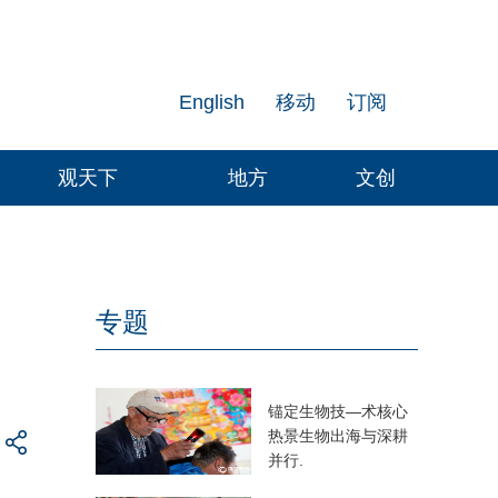
English
移动
订阅
观天下
地方
文创
专题
锚定生物技—术核心
热景生物出海与深耕
并行.