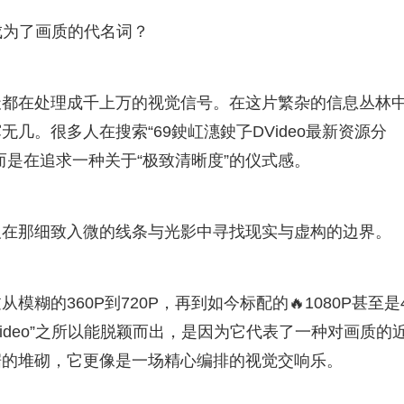
”成为了画质的代名词？
天都在处理成千上万的视觉信号。在这片繁杂的信息丛林
几。很多人在搜索“69鉂屸潓鉂孒DVideo最新资源分
而是在追求一种关于“极致清晰度”的仪式感。
及在那细致入微的线条与光影中寻找现实与虚构的边界。
糊的360P到720P，再到如今标配的🔥1080P甚至是
ideo”之所以能脱颖而出，是因为它代表了一种对画质的
据的堆砌，它更像是一场精心编排的视觉交响乐。