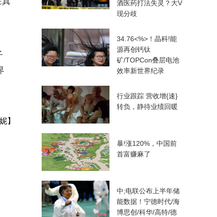
在真
酒医药打法失灵？大V
现分歧
34.76<%>！晶科!能
源再创钙钛
孒
矿/TOPCon叠层电池
界
效率新世界纪录
行业跟踪 营收增{速}
转负，静待业绩回暖
妮】
暴!涨120%，中国前
首富赚麻了
中;电联公布上半年储
能数据！宁德时代/海
博思创/科华/高特/德