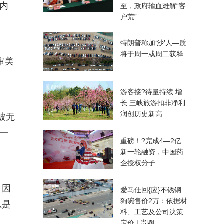
间内
至，政府输血难解“客
户荒”
特朗普称加‘沙’人—质
将于周一或周二获释
审美
游客接?待量持续.增
长 三峡旅游扣非净利
润创历史新高
被无
每一
重磅！?完成4—2亿
新一轮融资，中国药
企授权分子
，因
爱马仕回{应}不锈钢
狗碗售价2万：依据材
总是
料、工艺及公司决策
定价 | 贵圈