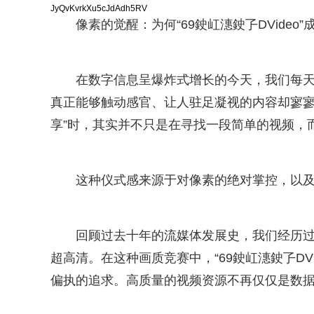
JyQvKvrkXu5cJdAdh5RV
像素的觉醒：为何“69鉂屸潓鉂孒DVideo
在数字信息呈爆炸式增长的今天，我们每
真正能够触动感官、让人驻足凝视的内容却寥寥无
享”时，其实并不只是在寻找一段简单的视频，
这种仪式感来源于对像素的绝对掌控，以
回顾过去十年的流媒体发展史，我们经历过从模
超高清。在这种画质竞赛中，“69鉂屸潓鉂孒DV
偏执的追求。高质量的视频资源不再仅仅是数