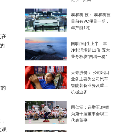
泰和科,技：.泰和科技
目前有VC项目一期，
年产能1吨
更在
国联{民}生上半—年
的
净利润增超11倍 五大
业务板块“四增一稳”
天奇股份：.公司出口
业务主要为公司汽车
智能装备业务及重工
”的
机械业务
同仁堂：选举王.继雄
为第十届董事会职工
求，
代表董事
比观