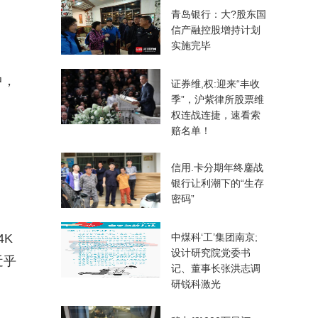
青岛银行：大?股东国
信产融控股增持计划
实施完毕
中，
证券维,权:迎来“丰收
季”，沪紫律所股票维
权连战连捷，速看索
赔名单！
信用.卡分期年终鏖战
银行让利潮下的“生存
密码”
4K
中煤科‘工’集团南京;
设计研究院党委书
近乎
记、董事长张洪志调
研锐科激光