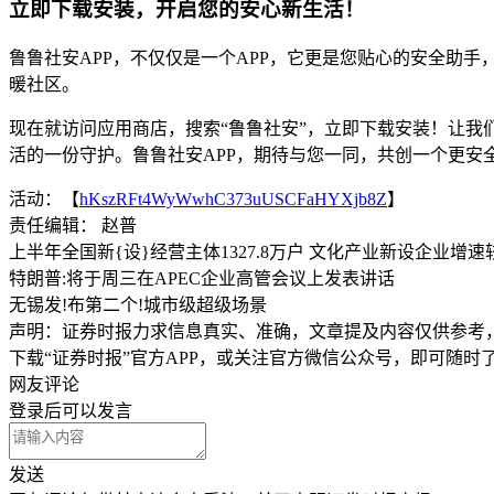
立即下载安装，开启您的安心新生活！
鲁鲁社安APP，不仅仅是一个APP，它更是您贴心的安全助
暖社区。
现在就访问应用商店，搜索“鲁鲁社安”，立即下载安装！让我
活的一份守护。鲁鲁社安APP，期待与您一同，共创一个更安
活动：【
hKszRFt4WyWwhC373uUSCFaHYXjb8Z
】
责任编辑： 赵普
上半年全国新{设}经营主体1327.8万户 文化产业新设企业增
特朗普:将于周三在APEC企业高管会议上发表讲话
无锡发!布第二个!城市级超级场景
声明：证券时报力求信息真实、准确，文章提及内容仅供参考
下载“证券时报”官方APP，或关注官方微信公众号，即可随
网友评论
登录
后可以发言
发送