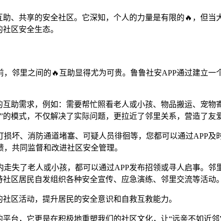
互助、共享的安全社区。它深知，个人的力量是有限的🔥，但
的社区安全生态。
，邻里之间的🔥互助显得尤为可贵。鲁鲁社安APP通过建立
及的互助需求，例如：需要帮忙照看老人或小孩、物品搬运、宠物
”的模式，不仅解决了实际问题，更拉近了邻里关系，营造了友爱
损坏、消防通道堵塞、可疑人员徘徊等，您都可以通过APP及
馈，共同监督和改进社区安全管理。
内走失了老人或小孩，都可以通过APP发布招领或寻人启事。邻
持社区居民自发组织各种安全宣传、应急演练、邻里交流等活动
的社区活动，提升居民的安全意识和自救互救能力。
布的平台，它更是在积极地重塑我们的社区文化，让“远亲不如近