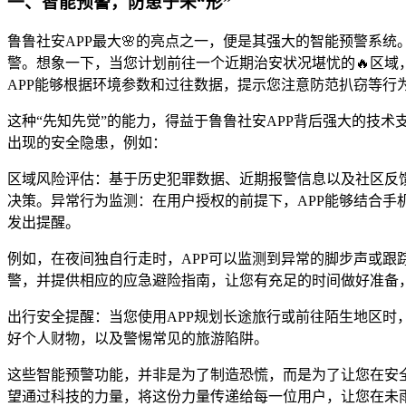
一、智能预警，防患于未“形”
鲁鲁社安APP最大🌸的亮点之一，便是其强大的智能预警系
警。想象一下，当您计划前往一个近期治安状况堪忧的🔥区域
APP能够根据环境参数和过往数据，提示您注意防范扒窃等行
这种“先知先觉”的能力，得益于鲁鲁社安APP背后强大的技
出现的安全隐患，例如：
区域风险评估：基于历史犯罪数据、近期报警信息以及社区反
决策。异常行为监测：在用户授权的前提下，APP能够结合手
发出提醒。
例如，在夜间独自行走时，APP可以监测到异常的脚步声或跟
警，并提供相应的应急避险指南，让您有充足的时间做好准备
出行安全提醒：当您使用APP规划长途旅行或前往陌生地区时
好个人财物，以及警惕常见的旅游陷阱。
这些智能预警功能，并非是为了制造恐慌，而是为了让您在安全
望通过科技的力量，将这份力量传递给每一位用户，让您在未雨