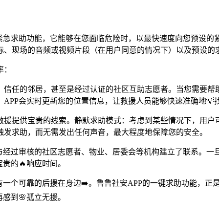
键紧急求助功能，它能够在您面临危险时，以最快速度向您预设的
标、现场的音频或视频片段（在用户同意的情况下）以及预设的
率：
、信任的邻居，甚至是经过认证的社区互助志愿者。当您需要帮助
APP会实时更新您的位置信息，让救援人员能够快速准确地💡找
援提供宝贵的线索。静默求助模式：考虑到某些情况下，用户可
触发求助，而无需发出任何声音，最大程度地保障您的安全。
，与经过审核的社区志愿者、物业、居委会等机构建立了联系。一
贵的🔥响应时间。
有一个可靠的后援在身边➡️。鲁鲁社安APP的一键求助功能，
感到🌸孤立无援。