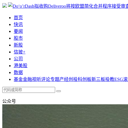
首页
快讯
要闻
股市
新股
信披+
公司
港美股
数据
基金
金融
视听
评论
专题
产经
创投
科创板
新三板
投教
ESG
滚
公众号