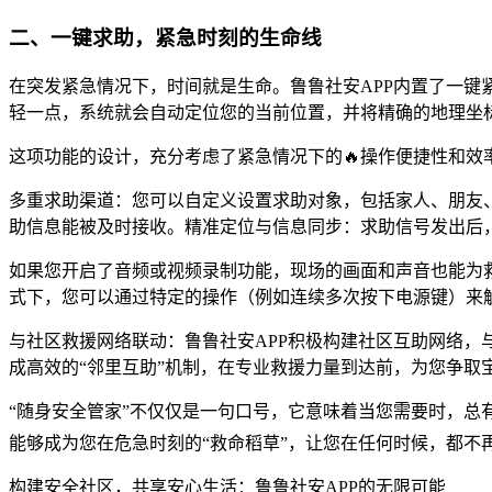
二、一键求助，紧急时刻的生命线
在突发紧急情况下，时间就是生命。鲁鲁社安APP内置了一
轻一点，系统就会自动定位您的当前位置，并将精确的地理坐
这项功能的设计，充分考虑了紧急情况下的🔥操作便捷性和效
多重求助渠道：您可以自定义设置求助对象，包括家人、朋友
助信息能被及时接收。精准定位与信息同步：求助信号发出后，
如果您开启了音频或视频录制功能，现场的画面和声音也能为救
式下，您可以通过特定的操作（例如连续多次按下电源键）来
与社区救援网络联动：鲁鲁社安APP积极构建社区互助网络
成高效的“邻里互助”机制，在专业救援力量到达前，为您争取宝
“随身安全管家”不仅仅是一句口号，它意味着当您需要时，总
能够成为您在危急时刻的“救命稻草”，让您在任何时候，都不再
构建安全社区，共享安心生活：鲁鲁社安APP的无限可能